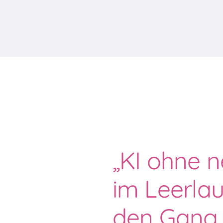
„KI ohne n
im Leerlauf
den Gang 