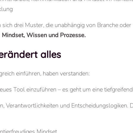
klung
n sich drei Muster, die unabhängig von Branche od
:
Mindset, Wissen und Prozesse.
verändert alles
greich einführen, haben verstanden:
neues Tool einzuführen – es geht um eine tiefgreifen
en
,
Verantwortlichkeiten
und
Entscheidungslogiken
. 
entierfreudiges Mindset