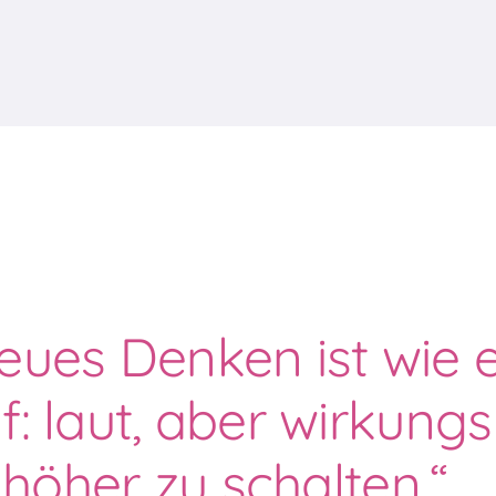
eues Denken ist wie 
: laut, aber wirkungsl
höher zu schalten.“