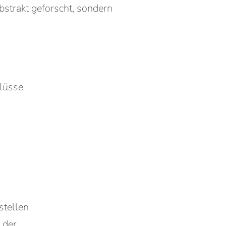
strakt geforscht, sondern
flüsse
stellen
 der