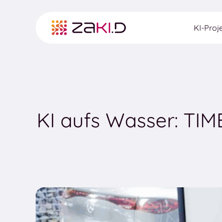
Skip
to
KI-Proj
content
KI aufs Wasser: TIM